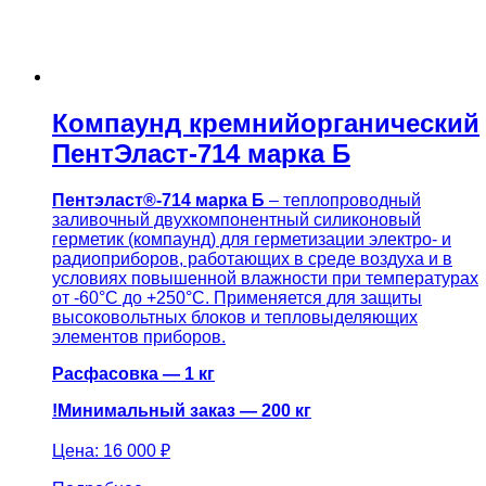
Компаунд кремнийорганический
ПентЭласт-714 марка Б
Пентэласт®-714
марка Б
– теплопроводный
заливочный двухкомпонентный силиконовый
герметик (компаунд) для герметизации электро- и
радиоприборов, работающих в среде воздуха и в
условиях повышенной влажности при температурах
от -60°С до +250°С. Применяется для защиты
высоковольтных блоков и тепловыделяющих
элементов приборов.
Расфасовка — 1 кг
!Минимальный заказ — 200 кг
Цена:
16 000 ₽