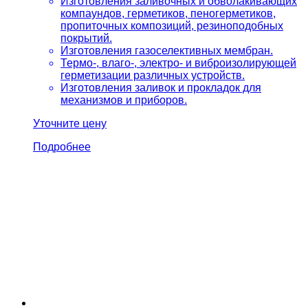
Изготовления заливочных и обволакивающих
компаундов, герметиков, пеногерметиков,
пропиточных композиций, резиноподобных
покрытий.
Изготовления газоселективных мембран.
Термо-, влаго-, электро- и виброизолирующей
герметизации различных устройств.
Изготовления заливок и прокладок для
механизмов и приборов.
Уточните цену
Подробнее