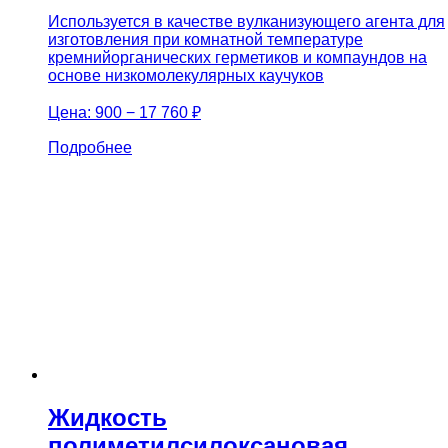
Используется в качестве вулканизующего агента для
изготовления при комнатной температуре
кремнийорганических герметиков и компаундов на
основе низкомолекулярных каучуков
Цена:
900 − 17 760 ₽
Подробнее
Жидкость
полиметилсилоксановая