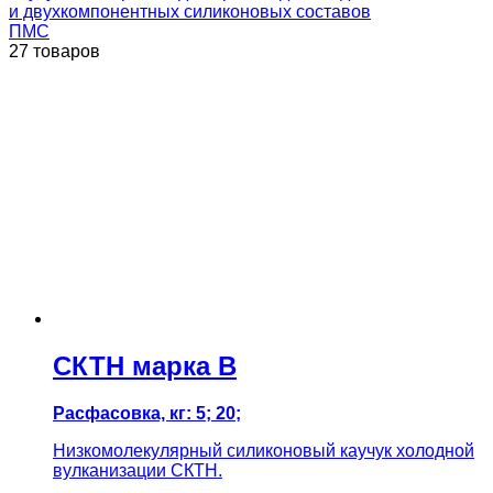
и двухкомпонентных силиконовых составов
ПМС
27 товаров
СКТН марка В
Расфасовка, кг: 5; 20;
Низкомолекулярный силиконовый каучук холодной
вулканизации СКТН.