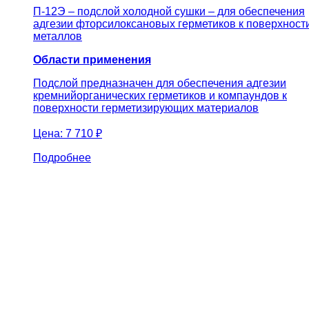
П-12Э – подслой холодной сушки – для обеспечения
адгезии фторсилоксановых герметиков к поверхност
металлов
Области применения
Подслой предназначен для обеспечения адгезии
кремнийорганических герметиков и компаундов к
поверхности герметизирующих материалов
Цена:
7 710 ₽
Подробнее