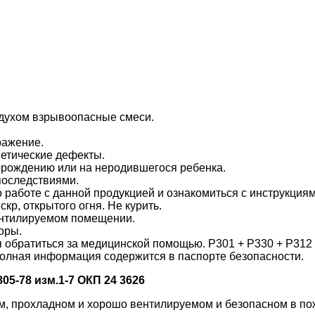
духом взрывоопасные смеси.
ражение.
нетические дефекты.
торождению или на неродившегося ребенка.
последствиями.
 работе с данной продукцией и ознакомиться с инструкциям
кр, открытого огня. Не курить.
вентилируемом помещении.
оры.
ия обратиться за медицинской помощью. Р301 + Р330 + Р3
олная информация содержится в паспорте безопасности.
805-78 изм.1-7 ОКП 24 3626
ом, прохладном и хорошо вентилируемом и безопасном в по