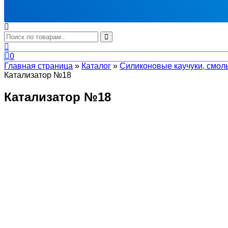
0
Главная страница
»
Каталог
»
Силиконовые каучуки, смол
Катализатор №18
Катализатор №18