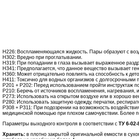
Н226: Воспламеняющаяся жидкость. Пары образуют с воз
Н302: Вредно при проглатывании.
Н319: При попадании в глаза вызывает выраженное разд
Н341: Предполагается, что данное вещество вызывает ге
Н360: Может отрицательно повлиять на способность к де
Н411: Токсично для водных организмов с долгосрочными 
Р201 + Р202: Перед использованием пройти инструктаж по
Р210: Беречь от источников воспламенения, нагревания, ис
Р273: Использовать на открытом воздухе или в хорошо 
Р280: Использовать защитную одежду, перчатки, респират
Р308 + Р311: При подозрении на возможность воздейств
медицинской помощью при плохом самочувствии. Более п
Параметры выходного контроля в соответствии с
ТУ 6-02-
Хранить:
в плотно закрытой оригинальной емкости в сух