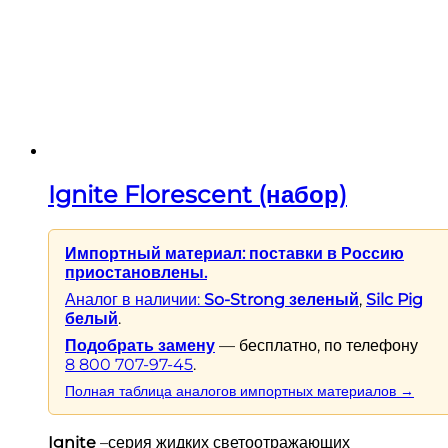
Ignite Florescent (набор)
Импортный материал: поставки в Россию
приостановлены.
Аналог в наличии:
So-Strong зеленый
,
Silc Pig
белый
.
Подобрать замену
— бесплатно, по телефону
8 800 707-97-45
.
Полная таблица аналогов импортных материалов →
Ignite
–серия жидких светоотражающих