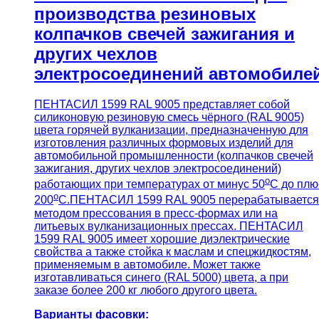
производства резиновых
колпачков свечей зажигания и
других чехлов
электросоединений автомобиле
ПЕНТАСИЛ 1599 RAL 9005 представляет собой
силиконовую резиновую смесь чёрного (RAL 9005)
цвета горячей вулканизации, предназначенную для
изготовления различных формовых изделий для
автомобильной промышленности (колпачков свечей
зажигания, других чехлов электросоединений)
о
работающих при температурах от минус 50
С до плю
о
200
С.ПЕНТАСИЛ 1599 RAL 9005 перерабатывается
методом прессования в пресс-формах или на
литьевых вулканизационных прессах. ПЕНТАСИЛ
1599 RAL 9005 имеет хорошие диэлектрические
свойства а также стойка к маслам и спецжидкостям,
применяемым в автомобиле. Может также
изготавливаться синего (RAL 5000) цвета, а при
заказе более 200 кг любого другого цвета.
Варианты фасовки: