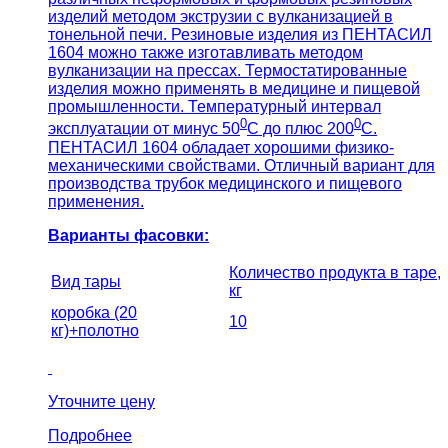
изделий методом экструзии с вулканизацией в
тонельной печи. Резиновые изделия из ПЕНТАСИЛ
1604 можно также изготавливать методом
вулканизации на прессах. Термостатированные
изделия можно применять в медицине и пищевой
промышленности. Температурный интервал
0
0
эксплуатации от минус 50
С до плюс 200
С.
ПЕНТАСИЛ 1604 обладает хорошими физико-
механическими свойствами. Отличный вариант для
производства трубок медицинского и пищевого
применения.
Варианты фасовки:
Количество продукта в таре,
Вид тары
кг
коробка (20
10
кг)+полотно
Уточните цену
Подробнее