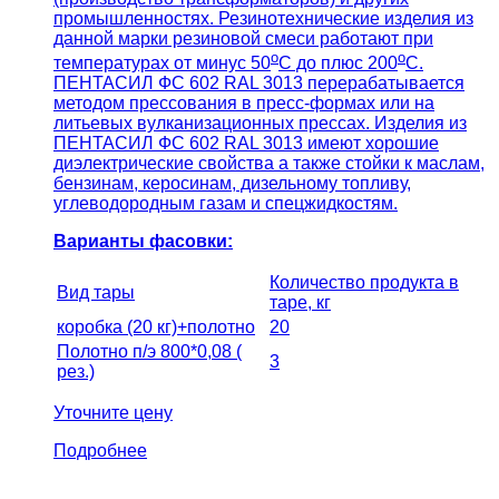
промышленностях. Резинотехнические изделия из
данной марки резиновой смеси работают при
о
о
температурах от минус 50
С до плюс 200
С.
ПЕНТАСИЛ ФС 602 RAL 3013 перерабатывается
методом прессования в пресс-формах или на
литьевых вулканизационных прессах. Изделия из
ПЕНТАСИЛ ФС 602 RAL 3013 имеют хорошие
диэлектрические свойства а также стойки к маслам,
бензинам, керосинам, дизельному топливу,
углеводородным газам и спецжидкостям.
Варианты фасовки:
Количество продукта в
Вид тары
таре, кг
коробка (20 кг)+полотно
20
Полотно п/э 800*0,08 (
3
рез.)
Уточните цену
Подробнее