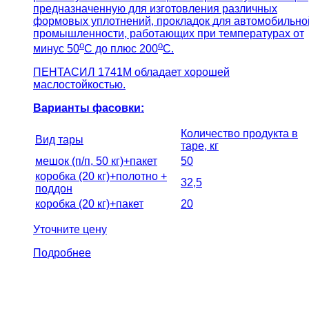
предназначенную для изготовления различных
формовых уплотнений, прокладок для автомобильно
промышленности, работающих при температурах от
о
о
минус 50
С до плюс 200
С.
ПЕНТАСИЛ 1741М обладает хорошей
маслостойкостью.
Варианты фасовки:
Количество продукта в
Вид тары
таре, кг
мешок (п/п, 50 кг)+пакет
50
коробка (20 кг)+полотно +
32,5
поддон
коробка (20 кг)+пакет
20
Уточните цену
Подробнее