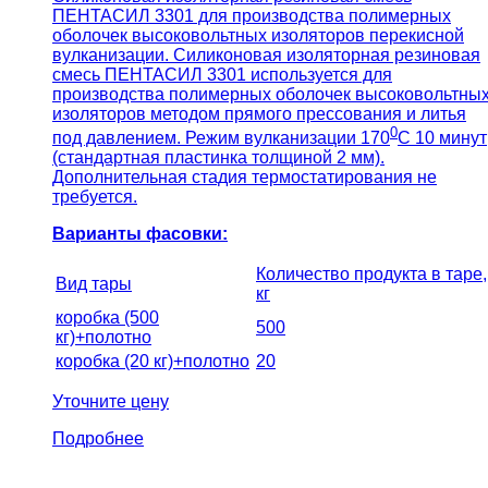
ПЕНТАСИЛ 3301 для производства полимерных
оболочек высоковольтных изоляторов перекисной
вулканизации. Силиконовая изоляторная резиновая
смесь ПЕНТАСИЛ 3301 используется для
производства полимерных оболочек высоковольтны
изоляторов методом прямого прессования и литья
0
под давлением. Режим вулканизации 170
С 10 минут
(стандартная пластинка толщиной 2 мм).
Дополнительная стадия термостатирования не
требуется.
Варианты фасовки:
Количество продукта в таре,
Вид тары
кг
коробка (500
500
кг)+полотно
коробка (20 кг)+полотно
20
Уточните цену
Подробнее