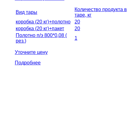
Количество продукта в
Вид тары
таре, кг
коробка (20 кг)+полотно
20
коробка (20 кг)+пакет
20
Полотно п/э 800*0,08 (
1
рез.)
Уточните цену
Подробнее