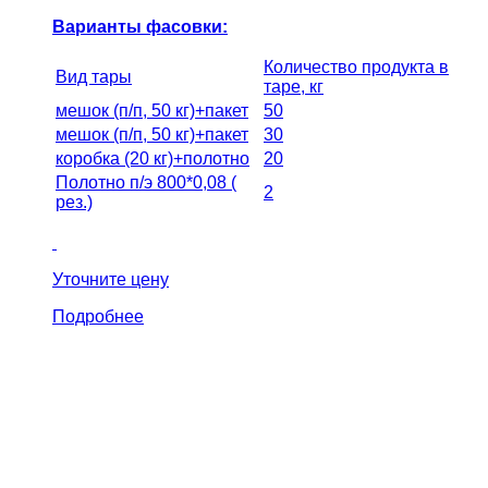
Варианты фасовки:
Количество продукта в
Вид тары
таре, кг
мешок (п/п, 50 кг)+пакет
50
мешок (п/п, 50 кг)+пакет
30
коробка (20 кг)+полотно
20
Полотно п/э 800*0,08 (
2
рез.)
Уточните цену
Подробнее