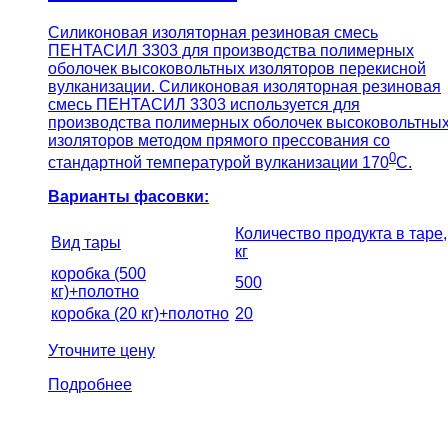
Силиконовая изоляторная резиновая смесь
ПЕНТАСИЛ 3303 для производства полимерных
оболочек высоковольтных изоляторов перекисной
вулканизации. Силиконовая изоляторная резиновая
смесь ПЕНТАСИЛ 3303 используется для
производства полимерных оболочек высоковольтны
изоляторов методом прямого прессования со
0
стандартной температурой вулканизации 170
С.
Варианты фасовки:
Количество продукта в таре,
Вид тары
кг
коробка (500
500
кг)+полотно
коробка (20 кг)+полотно
20
Уточните цену
Подробнее