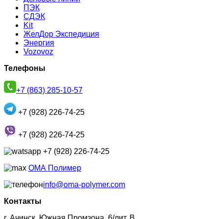
ПЭК
СДЭК
Kit
ЖелДор Экспедиция
Энергия
Vozovoz
Телефоны
+7 (863) 285-10-57
+7 (928) 226-74-25
+7 (928) 226-74-25
+7 (928) 226-74-25
ОМА Полимер
info@oma-polymer.com
Контакты
г. Ачинск, Южная Промзона, 6/лит. В