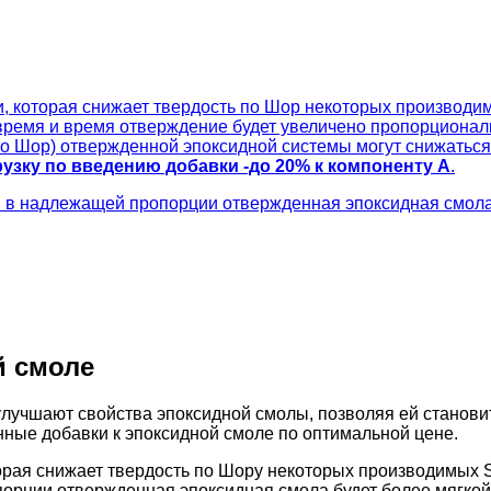
, которая снижает твердость по Шор некоторых производи
время и время отверждение будет увеличено пропорционал
 по Шор) отвержденной эпоксидной системы могут снижать
зку по введению добавки -до 20% к компоненту А
.
в надлежащей пропорции отвержденная эпоксидная смола б
й смоле
лучшают свойства эпоксидной смолы, позволяя ей станови
нные добавки к эпоксидной смоле по оптимальной цене.
оторая снижает твердость по Шору некоторых производимых
рции отвержденная эпоксидная смола будет более мягкой и