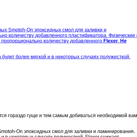
мых Smotoh-On эпоксидных смол для заливки и
ьно количеству добавленного пластификатора. Физические 
ся пропорционально количеству добавленного
Flexer
.
Не
удет более мягкой и в некоторых случаях полужесткой.
тся гораздо гуще и тем самым добиваться необходимой ва
 Smotoh-On эпоксидных смол для заливки и ламинирования.
 в некоторых случаях полужесткой. Flexer снижает