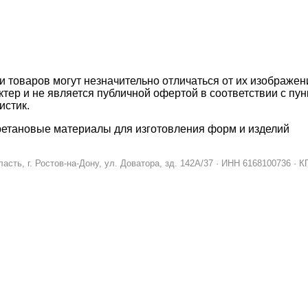
ки товаров могут незначительно отличаться от их изображе
тер и не является публичной офертой в соответствии с пун
истик.
етановые материалы для изготовления форм и изделий
ть, г. Ростов-на-Дону, ул. Доватора, зд. 142А/37 · ИНН 6168100736 · КП