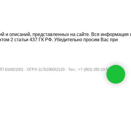
ний и описаний, представленных на сайте. Вся информация 
ктом 2 статьи 437 ГК РФ. Убедительно просим Вас при
П 616801001 · ОГРН 1176196052120 · Тел.: +7 (863) 285-10-57