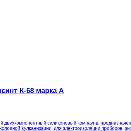
синт К-68 марка А
ый двухкомпонентный силиконовый компаунд, предназначен
 холодной вулканизации, для электроизоляции приборов, э