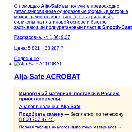
С помощью
Alja-Safe
вы получите превосходно
детализированные одноразовые формы, в которые
можно заливать воск, гипс (в т.ч. акриловый),
силиконы на платиновой основе и быстро
застывающий полиуретановый пластик
Smooth-Cast
Расфасовка, кг: 1,36; 9,07
Цена:
5 821 − 33 287 ₽
Подробнее
Alja-Safe ACROBAT
Импортный материал: поставки в Россию
приостановлены.
Аналог в наличии:
Alja-Safe
.
Подобрать замену
— бесплатно, по телефону
8 800 707-97-45
.
Полная таблица аналогов импортных материалов →