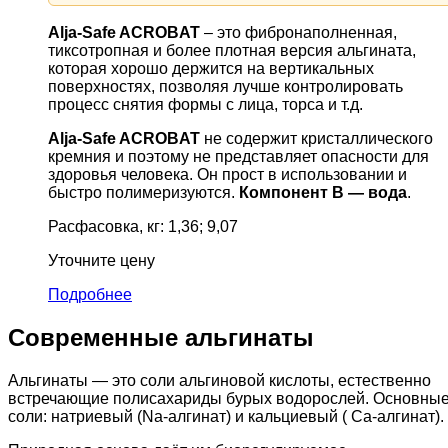
Alja-Safe ACROBAT
– это фибронаполненная,
тиксотропная и более плотная версия альгината,
которая хорошо держится на вертикальных
поверхностях, позволяя лучше контролировать
процесс снятия формы с лица, торса и т.д.
Alja-Safe ACROBAT
не содержит кристаллического
кремния и поэтому не представляет опасности для
здоровья человека. Он прост в использовании и
быстро полимеризуются.
Компонент В — вода
.
Расфасовка, кг: 1,36; 9,07
Уточните цену
Подробнее
Современные альгинаты
Альгинаты — это соли альгиновой кислоты, естественно
встречающие полисахариды бурых водорослей. Основны
соли: натриевый (Na-алгинат) и кальциевый ( Ca-алгинат).