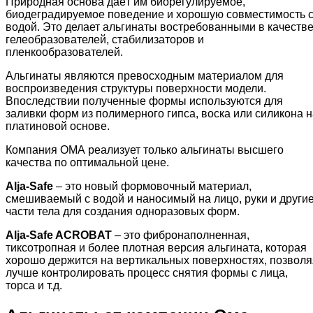
Природная основа даёт им биорегулируемое,
биодеградируемое поведение и хорошую совместимость 
водой. Это делает альгинаты востребованными в качеств
гелеобразователей, стабилизаторов и
пленкообразователей.
Альгинаты являются превосходным материалом для
воспроизведения структуры поверхности модели.
Впоследствии полученные формы используются для
заливки форм из полимерного гипса, воска или силикона н
платиновой основе.
Компания ОМА реализует только альгинаты высшего
качества по оптимальной цене.
Alja-Safe
– это новый формовочный материал,
смешиваемый с водой и наносимый на лицо, руки и други
части тела для создания одноразовых форм.
Alja-Safe ACROBAT
– это фибронаполненная,
тиксотропная и более плотная версия альгината, которая
хорошо держится на вертикальных поверхностях, позволя
лучше контролировать процесс снятия формы с лица,
торса и т.д.