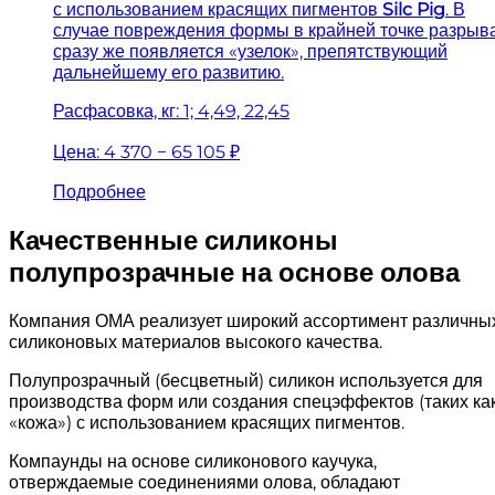
с использованием красящих пигментов
Silc Pig
. В
случае повреждения формы в крайней точке разрыв
сразу же появляется «узелок», препятствующий
дальнейшему его развитию.
Расфасовка, кг: 1; 4,49, 22,45
Цена:
4 370 − 65 105 ₽
Подробнее
Качественные силиконы
полупрозрачные на основе олова
Компания ОМА реализует широкий ассортимент различны
силиконовых материалов высокого качества.
Полупрозрачный (бесцветный) силикон используется для
производства форм или создания спецэффектов (таких ка
«кожа») с использованием красящих пигментов.
Компаунды на основе силиконового каучука,
отверждаемые соединениями олова, обладают