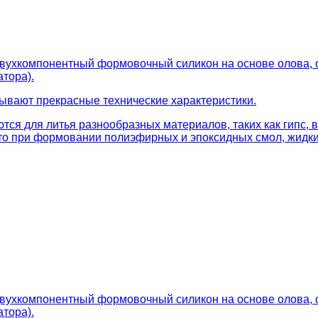
двухкомпонентный формовочный силикон на основе олова, 
атора).
зывают прекрасные технические характеристики.
тся для литья разнообразных материалов, таких как гипс,
что при формовании полиэфирных и эпоксидных смол, жидки
двухкомпонентный формовочный силикон на основе олова, 
атора).