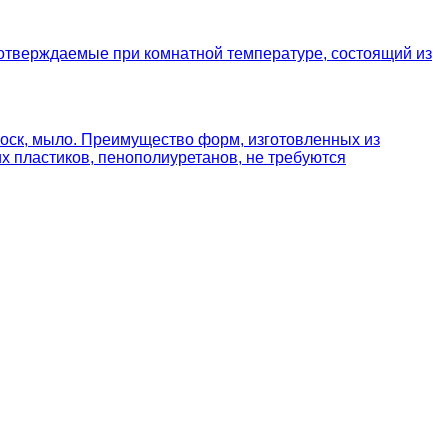
отверждаемые при комнатной температуре, состоящий из
 воск, мыло. Преимущество форм, изготовленных из
х пластиков, пенополиуретанов, не требуются