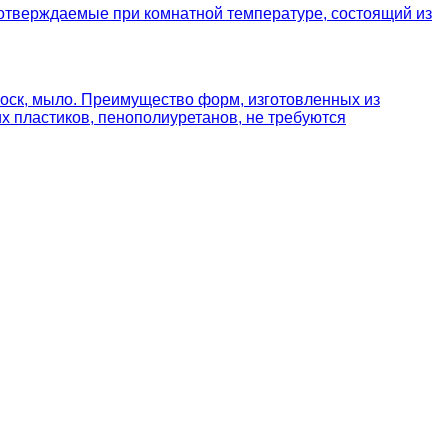
отверждаемые при комнатной температуре, состоящий из
 воск, мыло. Преимущество форм, изготовленных из
х пластиков, пенополиуретанов, не требуются