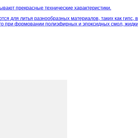
зывают прекрасные технические характеристики.
тся для литья разнообразных материалов, таких как гипс,
что при формовании полиэфирных и эпоксидных смол, жидки