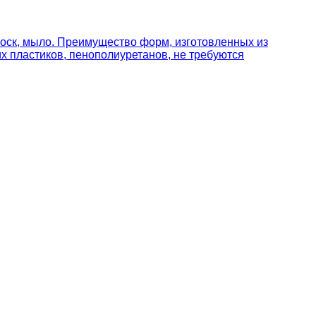
 воск, мыло. Преимущество форм, изготовленных из
х пластиков, пенополиуретанов, не требуются