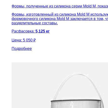
Формы, полученные из силикона серии Mold M, пока
Формы, изготовленный из силикона Mold M использую
формовочного силикона Mold M заключается в том, 
разделительные составы.
Расфасовка:
5,125 кг
Цена:
5 050 ₽
Подробнее