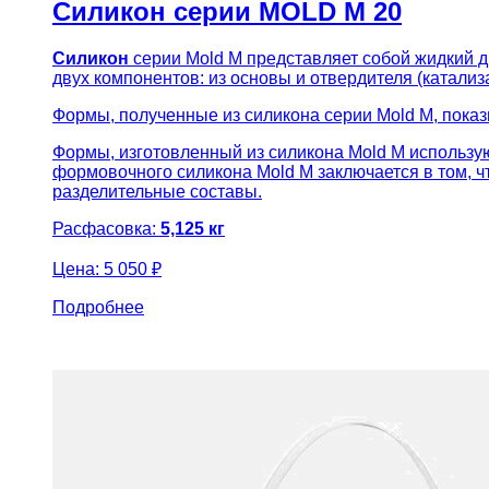
Силикон серии MOLD M 20
Силикон
серии Mold M представляет собой жидкий 
двух компонентов: из основы и отвердителя (катализ
Формы, полученные из силикона серии Mold M, пока
Формы, изготовленный из силикона Mold M использую
формовочного силикона Mold M заключается в том, 
разделительные составы.
Расфасовка:
5,125 кг
Цена:
5 050 ₽
Подробнее