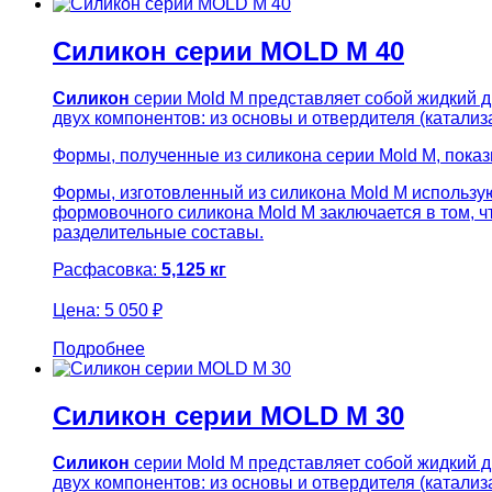
Силикон серии MOLD M 40
Силикон
серии Mold M представляет собой жидкий 
двух компонентов: из основы и отвердителя (катализ
Формы, полученные из силикона серии Mold M, пока
Формы, изготовленный из силикона Mold M использую
формовочного силикона Mold M заключается в том, 
разделительные составы.
Расфасовка:
5,125 кг
Цена:
5 050 ₽
Подробнее
Силикон серии MOLD M 30
Силикон
серии Mold M представляет собой жидкий 
двух компонентов: из основы и отвердителя (катализ