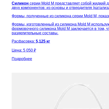
Силикон
серии Mold M представляет собой жидкий 
двух компонентов: из основы и отвердителя (катализ
Формы, полученные из силикона серии Mold M, пока
Формы, изготовленный из силикона Mold M использую
формовочного силикона Mold M заключается в том, 
разделительные составы.
Расфасовка:
5,125 кг
Цена:
5 050 ₽
Подробнее