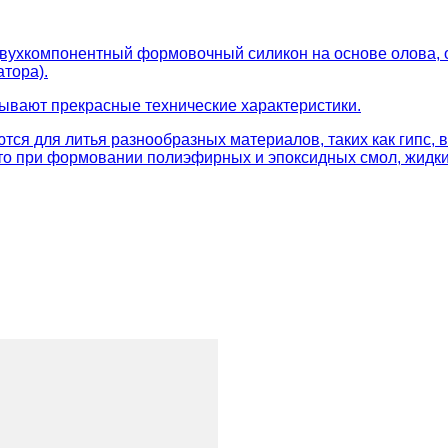
двухкомпонентный формовочный силикон на основе олова, 
атора).
зывают прекрасные технические характеристики.
тся для литья разнообразных материалов, таких как гипс,
что при формовании полиэфирных и эпоксидных смол, жидки