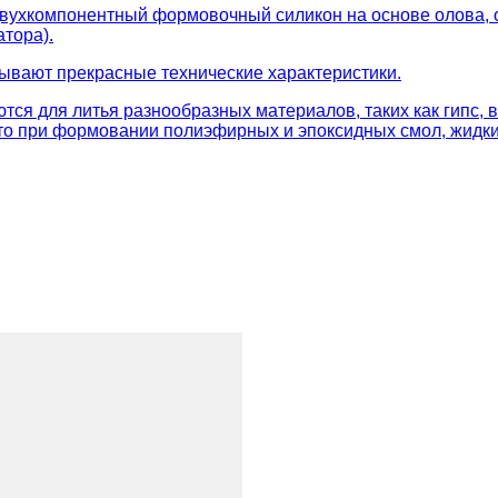
двухкомпонентный формовочный силикон на основе олова, 
атора).
зывают прекрасные технические характеристики.
тся для литья разнообразных материалов, таких как гипс,
что при формовании полиэфирных и эпоксидных смол, жидки