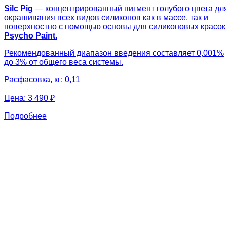
Silc Pig
— концентрированный пигмент голубого цвета дл
окрашивания всех видов силиконов как в массе, так и
поверхностно с помощью основы для силиконовых красок
Psycho Paint
.
Рекомендованный диапазон введения составляет 0,001%
до 3% от общего веса системы.
Расфасовка, кг: 0,11
Цена:
3 490 ₽
Подробнее