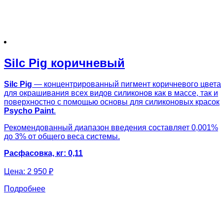
Silc Pig коричневый
Silc Pig
— концентрированный пигмент коричневого цвета
для окрашивания всех видов силиконов как в массе, так и
поверхностно с помощью основы для силиконовых красок
Psycho Paint
.
Рекомендованный диапазон введения составляет 0,001%
до 3% от общего веса системы.
Расфасовка, кг: 0,11
Цена:
2 950 ₽
Подробнее