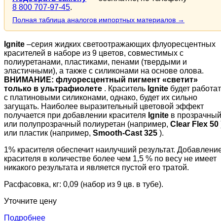
8 800 707-97-45
.
Полная таблица аналогов импортных материалов →
Ignite
–серия жидких светоотражающих флуоресцентных
красителей в наборе из 9 цветов, совместимых с
полиуретанами, пластиками, пенами (твердыми и
эластичными), а также с силиконами на основе олова.
ВНИМАНИЕ: флуоресцентный пигмент «светит»
только в ультрафиолете
. Краситель
Ignite
будет работат
с платиновыми силиконами, однако, будет их сильно
загущать. Наиболее выразительный цветовой эффект
получается при добавлении красителя
Ignite
в прозрачны
или полупрозрачный полиуретан (например,
Clear Flex 50
или пластик (например,
Smooth-Cast 325
).
1% красителя обеспечит наилучший результат. Добавлени
красителя в количестве более чем 1,5 % по весу не имеет
никакого результата и является пустой его тратой.
Расфасовка, кг: 0,09 (набор из 9 цв. в тубе).
Уточните цену
Подробнее