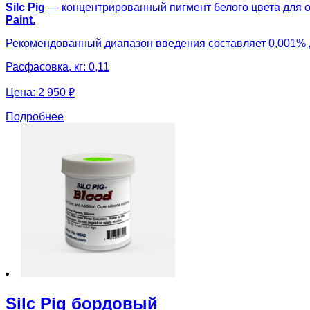
Silc Pig
— концентрированный пигмент белого цвета для о
Paint
.
Рекомендованный диапазон введения составляет 0,001% 
Расфасовка, кг: 0,11
Цена:
2 950 ₽
Подробнее
Silc Pig бордовый