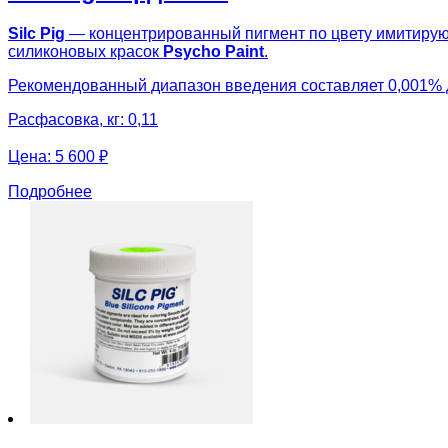
Silc Pig
— концентрированный пигмент по цвету имитирующ
силиконовых красок
Psycho Paint
.
Рекомендованный диапазон введения составляет 0,001% 
Расфасовка, кг: 0,11
Цена:
5 600 ₽
Подробнее