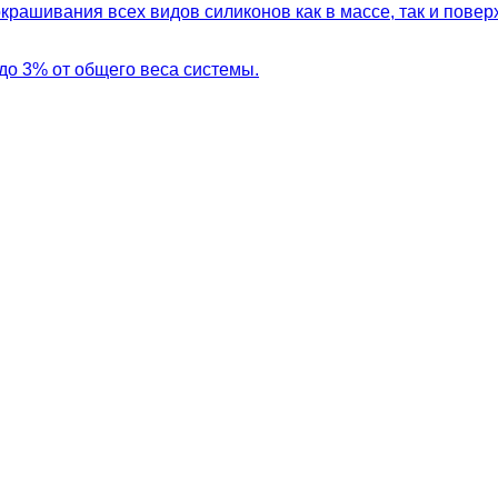
крашивания всех видов силиконов как в массе, так и пове
до 3% от общего веса системы.