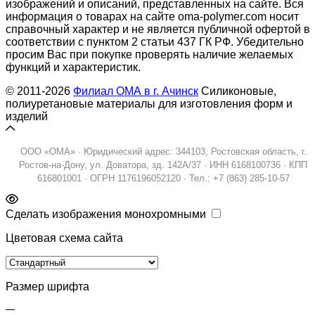
изображений и описаний, представленных на сайте. Вся
информация о товарах на сайте oma-polymer.com носит
справочный характер и не является публичной офертой в
соответствии с пунктом 2 статьи 437 ГК РФ. Убедительно
просим Вас при покупке проверять наличие желаемых
функций и характеристик.
© 2011-2026
Филиал ОМА в г. Ачинск
Силиконовые,
полиуретановые материалы для изготовления форм и
изделий
ООО «ОМА» · Юридический адрес: 344103, Ростовская область, г.
Ростов-на-Дону, ул. Доватора, зд. 142А/37 · ИНН 6168100736 · КПП
616801001 · ОГРН 1176196052120 · Тел.: +7 (863) 285-10-57
Сделать изображения монохромными
Цветовая схема сайта
Размер шрифта