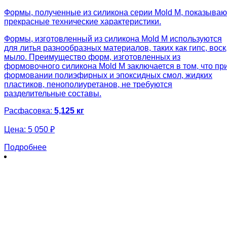
Формы, полученные из силикона серии Mold M, показываю
прекрасные технические характеристики.
Формы, изготовленный из силикона Mold M используются
для литья разнообразных материалов, таких как гипс, воск
мыло. Преимущество форм, изготовленных из
формовочного силикона Mold M заключается в том, что пр
формовании полиэфирных и эпоксидных смол, жидких
пластиков, пенополиуретанов, не требуются
разделительные составы.
Расфасовка:
5,125 кг
Цена:
5 050 ₽
Подробнее