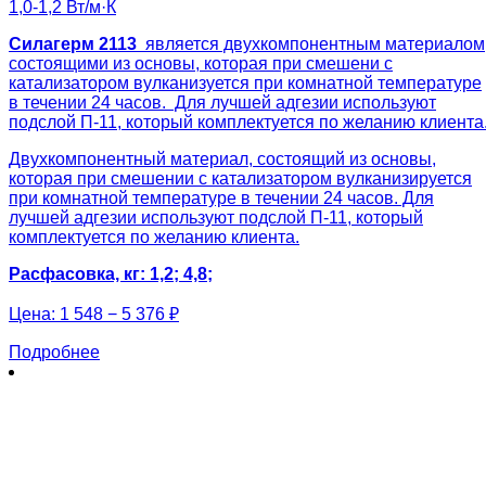
1,0-1,2 Вт/м·К
Силагерм 2113
является двухкомпонентным материалом
состоящими из основы, которая при смешени с
катализатором вулканизуется при комнатной температуре
в течении 24 часов. Для лучшей адгезии используют
подслой П-11, который комплектуется по желанию клиента
Двухкомпонентный материал, состоящий из основы,
которая при смешении с катализатором вулканизируется
при комнатной температуре в течении 24 часов. Для
лучшей адгезии используют подслой П-11, который
комплектуется по желанию клиента.
Расфасовка, кг: 1,2; 4,8;
Цена:
1 548 − 5 376 ₽
Подробнее