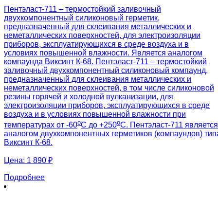
Пентэласт-711 – термостойкий заливочный
двухкомпонентный силиконовый герметик,
предназначенный для склеивания металлических и
неметаллических поверхностей, для электроизоляции
приборов, эксплуатирующихся в среде воздуха и в
условиях повышенной влажности. Является аналогом
компаунда Виксинт К-68. Пентэласт-711 – термостойкий
заливочный двухкомпонентный силиконовый компаунд,
предназначенный для склеивания металлических и
неметаллических поверхностей, в том числе силиконовой
резины горячей и холодной вулканизации, для
электроизоляции приборов, эксплуатирующихся в среде
воздуха и в условиях повышенной влажности при
о
о
температурах от -60
С до +250
С. Пентэласт-711 является
аналогом двухкомпонентных герметиков (компаундов) тип
Виксинт К-68.
Цена:
1 890 ₽
Подробнее