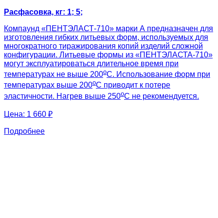
Расфасовка, кг: 1; 5;
Компаунд «ПЕНТЭЛАСТ-710» марки А предназначен для
изготовления гибких литьевых форм, используемых для
многократного тиражирования копий изделий сложной
конфигурации. Литьевые формы из «ПЕНТЭЛАСТА-710»
могут эксплуатироваться длительное время при
о
температурах не выше 200
С. Использование форм при
о
температурах выше 200
С приводит к потере
о
эластичности. Нагрев выше 250
С не рекомендуется.
Цена:
1 660 ₽
Подробнее