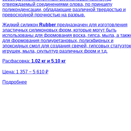
отверждаемый соединениями олова, по принципу
поликонденсации, обладающие различной твердостью и
превосходной прочностью на разрыв.
Жидкий силикон
Rubber
предназначен для изготовления
эластичных силиконовых форм, которые могут быть
использованы для формования воска, гипса, мыла, а такж
для формования полиуретановых, полиэфирных и
эпоксидных смол для создания свечей, гипсовых статуэток
игрушек, мыла, скульптур различных форм и т.д.
Расфасовка:
1.02 кг и 5.10 кг
Цена:
1 357 − 5 610 ₽
Подробнее