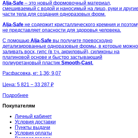
Alja-Safe
– это новый формовочный материал,
смешиваемый с водой и наносимый на лицо, руки и други
части тела для создания одноразовых форм.
Alja-Safe
не содержит кристаллического кремния и поэтом
не представляет опасности для здоровья человека.
С помощью
Alja-Safe
вы получите превосходно
детализированные одноразовые формы, в которые можно
заливать воск, гипс (в т.ч. акриловый), силиконы на
платиновой основе и быстро застывающий
полиуретановый пластик
Smooth-Cast
.
Расфасовка, кг: 1,36; 9,07
Цена:
5 821 − 33 287 ₽
Подробнее
Покупателям
Личный кабинет
Условия доставки
Пункты выдачи
Условия оплаты