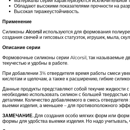
Материалы серии характеризуются исключительной те
Обладают высокими показателями прочности на разр
Высокая тиражеустойчивость.
Применение
Силиконы
Alcorsil
используются для формования полиурет
создания свечей и гипсовых статуэток, игрушек, мыла, ску
Описание серии
Формовочные силиконы серии Alcorsil, так называемые д
текучестью и удобны в работе.
При добавлении 3% отвердителя время работы смеси увел
кислотам и щелочам, а также к расширению, гибкие сили
Данные продукты представляют собой текучие жидкости с 
необходимо использовать силикон с большей твердостью 
деталями. Количество добавляемого в смесь отвердителя 
выемки изделия, а меньшее – для противоположного эффе
ЗАМЕЧАНИЕ.
Для создания особо мягких форм или форм 
формы для удобства выемки изделия. Но надо учитывать, 