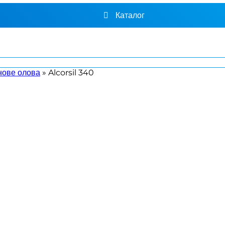
Каталог
нове олова
»
Alcorsil 340