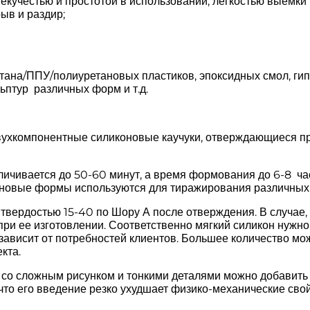
кучестью и простотой в использовании, легкостью выемки 
ыв и раздир;
ана/ППУ/полиуретановых пластиков, эпоксидных смол, гипс
льптур различных форм и т.д.
вухкомпонентные силиконовые каучуки, отверждающиеся пр
ичивается до 50-60 минут, а время формования до 6-8 ча
коновые формы используются для тиражирования различных
твердостью 15-40 по Шору А после отверждения. В случае, 
при ее изготовлении. Соответственно мягкий силикон нужн
зависит от потребностей клиентов. Большее количество м
кта.
со сложным рисунком и тонкими деталями можно добавить 
что его введение резко ухудшает физико-механические сво