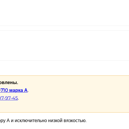
овлены.
710 марка А
.
07-97-45
.
ру А и исключительно низкой вязкостью.