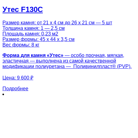
Утес F130C
Размер камня: от 21 х 4 см до 26 х 21 см — 5 шт
Толщина камня: 1 — 2,5 см
Площадь камня: 0,23 м2
Размер формы: 45 х 44 х 3,5 см
Вес формы: 8 кг
Форма для камня «
Утес
»
— особо прочная, мягкая,
эластичная — выполнена из самой качественной
модификации полиуретана — Поливинилпласт® (PVP).
Цена:
9 600 ₽
Подробнее