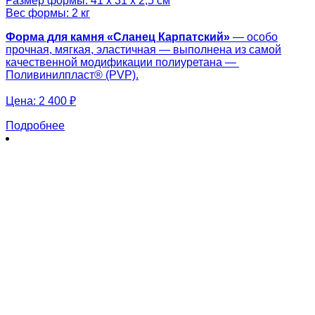
Размер формы: 41 х 31 х 2,5 см
Вес формы: 2 кг
Форма для камня «
Сланец Карпатский
»
— особо
прочная, мягкая, эластичная — выполнена из самой
качественной модификации полиуретана —
Поливинилпласт® (PVP).
Цена:
2 400 ₽
Подробнее