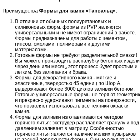
Преимущества
Формы для камня «
Танвальд
»:
В отличии от обычных полиуретановых и
силиконовых форм, формы из PVP являются
универсальными и не имеют ограничений в работе.
Формы предназначены для работы с цементом,
гипсом, смолами, полимерами и другими
материалами.
Готовые формы не требуют разделительной смазки!
Вы можете производить распалубку бетонных издели
через день или месяц, этот процесс будет простым и
легким, без залипания и брака.
Формы для декоративного камня - мягкие и
эластичные, твердостью 45 единиц по Шор А,
выдерживают более 3000 циклов заливки бетоном.
Готовые универсальные формы не теряют геометри
и прекрасно удерживают пигменты на поверхности,
что позволяет использовать все техники окраски
камня.
Формы для заливки изготавливаются методом
горячего литья: экструдер расплавляет гранулу и под
давлением заливает в матрицу. Особенностью
горячего литья является наличие мелких пузырьков
на задней поверхности формы. Они не влияют на