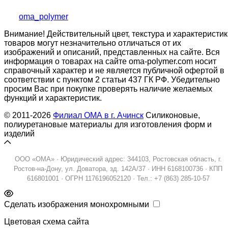
oma_polymer
Внимание! Действительный цвет, текстура и характеристик
товаров могут незначительно отличаться от их
изображений и описаний, представленных на сайте. Вся
информация о товарах на сайте oma-polymer.com носит
справочный характер и не является публичной офертой в
соответствии с пунктом 2 статьи 437 ГК РФ. Убедительно
просим Вас при покупке проверять наличие желаемых
функций и характеристик.
© 2011-2026
Филиал ОМА в г. Ачинск
Силиконовые,
полиуретановые материалы для изготовления форм и
изделий
ООО «ОМА» · Юридический адрес: 344103, Ростовская область, г.
Ростов-на-Дону, ул. Доватора, зд. 142А/37 · ИНН 6168100736 · КПП
616801001 · ОГРН 1176196052120 · Тел.: +7 (863) 285-10-57
Сделать изображения монохромными
Цветовая схема сайта