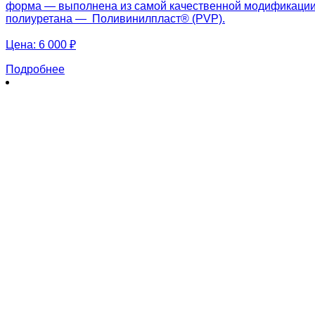
форма — выполнена из самой качественной модификаци
полиуретана — Поливинилпласт® (PVP).
Цена:
6 000 ₽
Подробнее