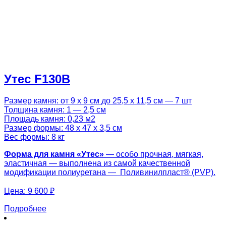
Утес F130B
Размер камня: от 9 х 9 см до 25,5 х 11,5 см — 7 шт
Толщина камня: 1 — 2,5 см
Площадь камня: 0,23 м2
Размер формы: 48 х 47 х 3,5 см
Вес формы: 8 кг
Форма для камня «
Утес
»
— особо прочная, мягкая,
эластичная — выполнена из самой качественной
модификации полиуретана — Поливинилпласт® (PVP).
Цена:
9 600 ₽
Подробнее