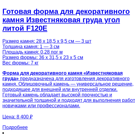
Готовая форма для декоративного
камня Известняковая груда угол
литой F120E
Размер камня: 28 х 18,5 х 9,5 см — 3 шт
Толщина камня: 1 — 3 см
Площадь камня: 0,28 пог м
Размер формы: 36 х 31,5 х 23 х 5 см
Вес формы: 7 кг
Форма для декоративного камня «Известняковая
груда»
предназначена для изготовления декоративного
камня. Облицовочный камень — универсальное решение,
подходящее для внешней или внутренней отделки.
Готовый камень обладает высокой прочностью и
значительной толщиной и подходят для выполнения работ
новичками или профессионалами.
Цена:
8 400 ₽
Подробнее