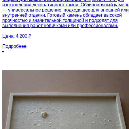
изготовления декоративного камня. Облицовочный камен
— универсальное решение, подходящее для внешней или
внутренней отделки. Готовый камень обладает высокой
прочностью и значительной толщиной и подходят для
выполнения работ новичками или профессионалами.
Цена:
4 200 ₽
Подробнее