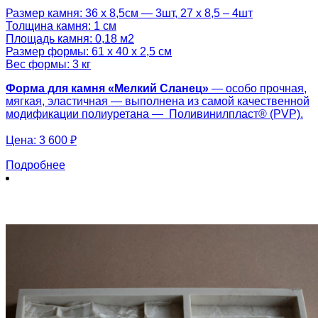
Размер камня: 36 х 8,5см — 3шт, 27 х 8,5 – 4шт
Толщина камня: 1 см
Площадь камня: 0,18 м2
Размер формы: 61 х 40 х 2,5 см
Вес формы: 3 кг
Форма для камня «
Мелкий Сланец
»
— особо прочная,
мягкая, эластичная — выполнена из самой качественной
модификации полиуретана — Поливинилпласт® (PVP).
Цена:
3 600 ₽
Подробнее