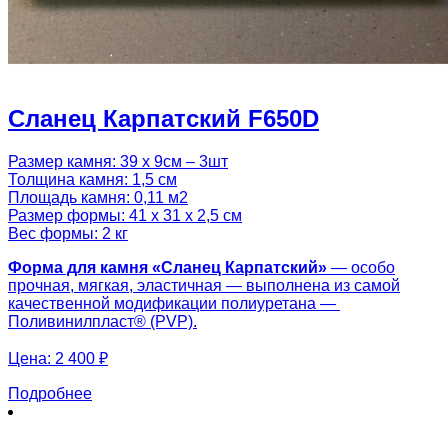
Сланец Карпатский F650D
Размер камня: 39 х 9см – 3шт
Толщина камня: 1,5 см
Площадь камня: 0,11 м2
Размер формы: 41 х 31 х 2,5 см
Вес формы: 2 кг
Форма для камня «
Сланец Карпатский
»
— особо
прочная, мягкая, эластичная — выполнена из самой
качественной модификации полиуретана —
Поливинилпласт® (PVP).
Цена:
2 400 ₽
Подробнее