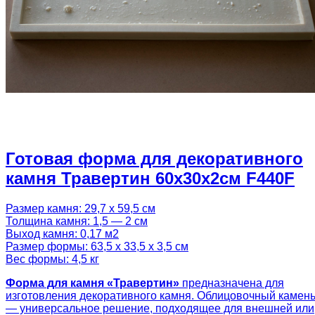
Готовая форма для декоративного
камня Травертин 60х30х2см F440F
Размер камня: 29,7 х 59,5 см
Толщина камня: 1,5 — 2 см
Выход камня: 0,17 м2
Размер формы: 63,5 х 33,5 х 3,5 см
Вес формы: 4,5 кг
Форма для камня «Травертин»
предназначена для
изготовления декоративного камня. Облицовочный камен
— универсальное решение, подходящее для внешней или