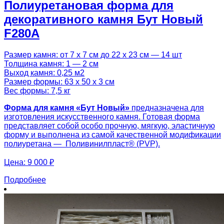
Полиуретановая форма для
декоративного камня Бут Новый
F280A
Размер камня: от 7 х 7 см до 22 х 23 см — 14 шт
Толщина камня: 1 — 2 см
Выход камня: 0,25 м2
Размер формы: 63 х 50 х 3 см
Вес формы: 7,5 кг
Форма для камня «
Бут Новый
»
предназначена для
изготовления искусственного камня. Готовая форма
представляет собой особо прочную, мягкую, эластичную
форму и выполнена из самой качественной модификации
полиуретана — Поливинилпласт® (PVP).
Цена:
9 000 ₽
Подробнее