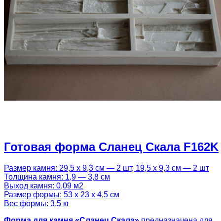
Готовая форма Сланец Скала F162K
Размер камня: 29,5 х 9,3 см — 2 шт, 19,5 х 9,3 см — 2 шт
Толщина камня: 1,9 — 3,8 см
Выход камня: 0,09 м2
Размер формы: 53 х 23 х 4,5 см
Вес формы: 3,5 кг
Форма для камня «Сланец Скала»
предназначена для