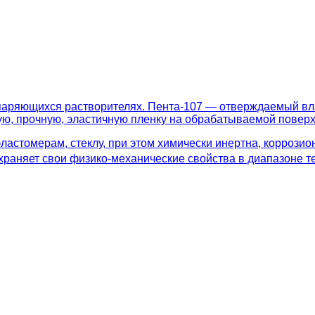
аряющихся растворителях. Пента-107 — отверждаемый вла
ую, прочную, эластичную пленку на обрабатываемой поверх
 эластомерам, стеклу, при этом химически инертна, коррози
раняет свои физико-механические свойства в диапазоне те