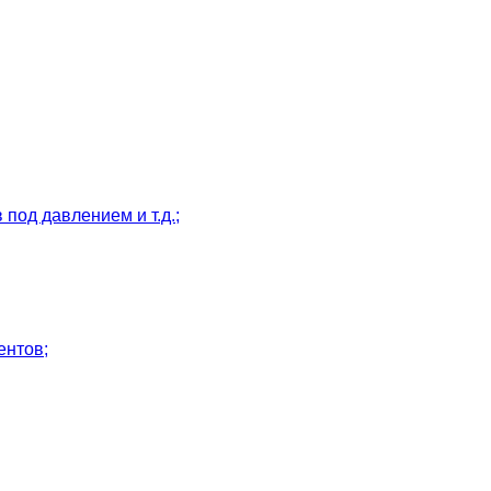
под давлением и т.д.;
ентов;