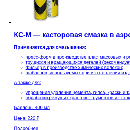
КС-М — касторовая смазка в аэр
Применяется для смазывания:
пресс-форм в производстве пластмассовых и ре
трущихся и вращающихся деталей (рекомендует
фильер в производстве химических волокон;
шаблонов, используемых при изготовлении изд
А также для:
упрощения удаления цемента, гипса, краски и т.
обработки режущих краев инструментов и стан
Баллоны 400 мл
Цена:
220 ₽
Подробнее