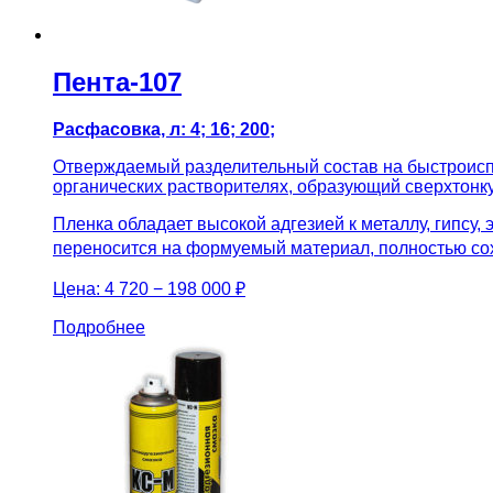
Пента-107
Расфасовка, л: 4; 16; 200;
Отверждаемый разделительный состав на быстроисп
органических растворителях, образующий сверхтонк
Пленка обладает высокой адгезией к металлу, гипсу,
переносится на формуемый материал, полностью сох
Цена:
4 720 − 198 000 ₽
Подробнее