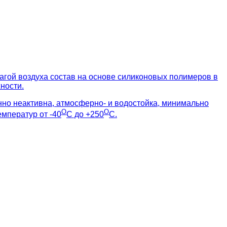
гой воздуха состав на основе силиконовых полимеров в
ности.
онно неактивна, атмосферно- и водостойка, минимально
О
О
мператур от -40
С до +250
С.