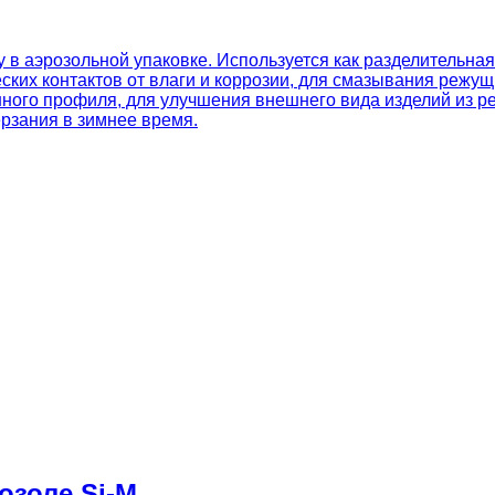
 в аэрозольной упаковке. Используется как разделительная
ких контактов от влаги и коррозии, для смазывания режущ
ного профиля, для улучшения внешнего вида изделий из р
рзания в зимнее время.
озоле Si-M