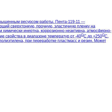
овышенным ресурсом работы. Пента-119-11 —
ющий сверхтонкую, прочную, эластичную пленку на
ом химически инертна, коррозионно неактивна, атмосферно-
О
О
е свойства в диапазоне температур от -40
С до +250
С.
олиэтилена, при переработке пластмасс и резин. Может