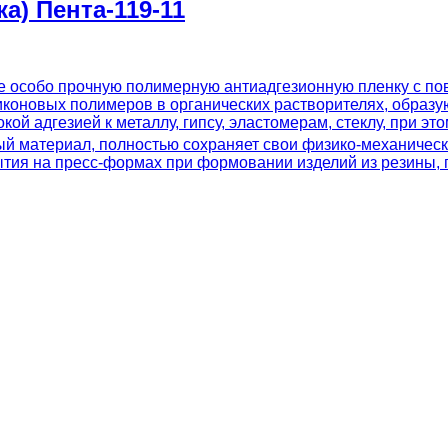
а) Пента-119-11
е особо прочную полимерную антиадгезионную пленку с п
иконовых полимеров в органических растворителях, образу
й адгезией к металлу, гипсу, эластомерам, стеклу, при эт
й материал, полностью сохраняет свои физико-механически
тия на пресс-формах при формовании изделий из резины, п