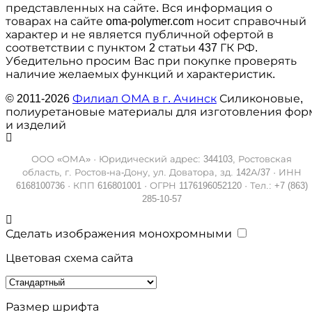
представленных на сайте. Вся информация о
товарах на сайте oma-polymer.com носит справочный
характер и не является публичной офертой в
соответствии с пунктом 2 статьи 437 ГК РФ.
Убедительно просим Вас при покупке проверять
наличие желаемых функций и характеристик.
© 2011-2026
Филиал ОМА в г. Ачинск
Силиконовые,
полиуретановые материалы для изготовления фор
и изделий
ООО «ОМА» · Юридический адрес: 344103, Ростовская
область, г. Ростов-на-Дону, ул. Доватора, зд. 142А/37 · ИНН
6168100736 · КПП 616801001 · ОГРН 1176196052120 · Тел.: +7 (863)
285-10-57
Сделать изображения монохромными
Цветовая схема сайта
Размер шрифта