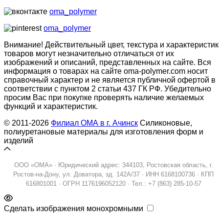
oma_polymer
oma_polymer
Внимание! Действительный цвет, текстура и характеристик
товаров могут незначительно отличаться от их
изображений и описаний, представленных на сайте. Вся
информация о товарах на сайте oma-polymer.com носит
справочный характер и не является публичной офертой в
соответствии с пунктом 2 статьи 437 ГК РФ. Убедительно
просим Вас при покупке проверять наличие желаемых
функций и характеристик.
© 2011-2026
Филиал ОМА в г. Ачинск
Силиконовые,
полиуретановые материалы для изготовления форм и
изделий
ООО «ОМА» · Юридический адрес: 344103, Ростовская область, г.
Ростов-на-Дону, ул. Доватора, зд. 142А/37 · ИНН 6168100736 · КПП
616801001 · ОГРН 1176196052120 · Тел.: +7 (863) 285-10-57
Сделать изображения монохромными