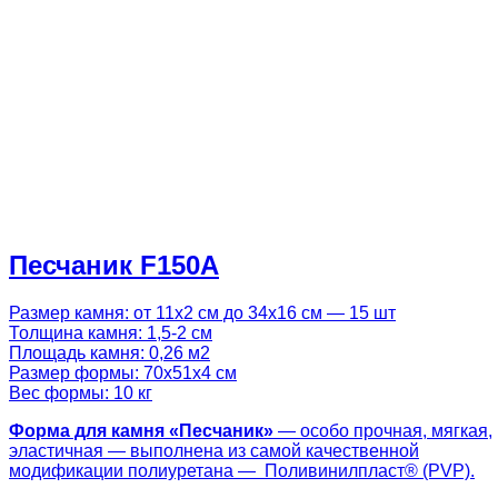
Песчаник F150A
Размер камня: от 11х2 см до 34х16 см — 15 шт
Толщина камня: 1,5-2 см
Площадь камня: 0,26 м2
Размер формы: 70х51х4 см
Вес формы: 10 кг
Форма для камня «
Песчаник
»
— особо прочная, мягкая,
эластичная — выполнена из самой качественной
модификации полиуретана — Поливинилпласт® (PVP).