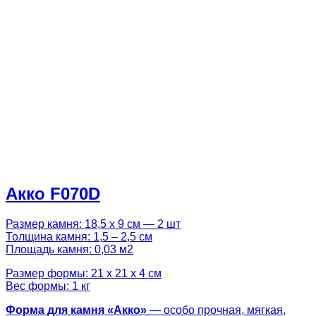
Акко F070D
Размер камня: 18,5 х 9 см — 2 шт
Толщина камня: 1,5 – 2,5 см
Площадь камня: 0,03 м2
Размер формы: 21 х 21 х 4 см
Вес формы: 1 кг
Форма для камня «
Акко
»
— особо прочная, мягкая,