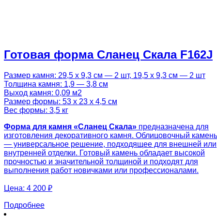
Готовая форма Сланец Скала F162J
Размер камня: 29,5 х 9,3 см — 2 шт, 19,5 х 9,3 см — 2 шт
Толщина камня: 1,9 — 3,8 см
Выход камня: 0,09 м2
Размер формы: 53 х 23 х 4,5 см
Вес формы: 3,5 кг
Форма для камня «Сланец Скала»
предназначена для
изготовления декоративного камня. Облицовочный камен
— универсальное решение, подходящее для внешней или
внутренней отделки. Готовый камень обладает высокой
прочностью и значительной толщиной и подходят для
выполнения работ новичками или профессионалами.
Цена:
4 200 ₽
Подробнее