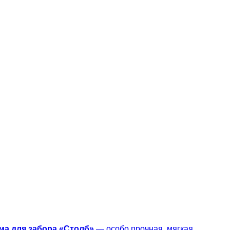
а для забора «
Столб»
— особо прочная, мягкая,