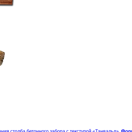
ния столба бетонного забора с текстурой «Танвальд».
Форм