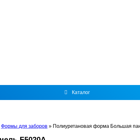
Каталог
»
Формы для заборов
»
Полиуретановая форма Большая па
нель F5020A