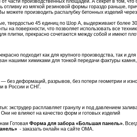
 от части производственных площадей. А секрет в том, что
ь отливку из мягкой резиновой формы гораздо раньше, при
ы можете производить распалубку бетонных изделий через д
ные, твердостью 45 единиц по Шор А, выдерживают более 
ты на поверхности, что позволяет использовать все техник
ля плитки, прекрасно сочетаются между собой и имеют пло
екрасно подходит как для крупного производства, так и дл
ван нашими химиками для тонкой передачи фактуры камня
т! — без деформаций, разрывов, без потери геометрии и и
и в России и СНГ.
ья: экструдер расплавляет гранулу и под давлением залива
 Они не влияют на качество форм и готовых изделий
енам Готовая
Форма для забора «
Большая панель
»
.
Всегд
анель
»
- заказать онлайн на сайте ОМА.