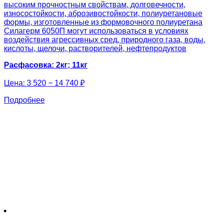
высоким прочностным свойствам, долговечности,
износостойкости, аброзивостойкости, полиуретановые
формы, изготовленные из формовочного полиуретана
Силагерм 6050П могут использоваться в условиях
воздействия агрессивных сред, природного газа, воды,
кислоты, щелочи, растворителей, нефтепродуктов
Расфасовка: 2кг; 11кг
Цена:
3 520 − 14 740 ₽
Подробнее