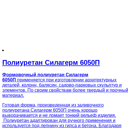
Полиуретан Силагерм 6050П
Формовочный полиуретан Силагерм
6050П
применяется при изготовлении архитектурных
деталей, колонн, балясин, садово-парковых скульптур и
элементов. По своим свойствам более твердый и прочны
материал.
Готовая форма, произведенная из заливочного
полиуретана Силагерм 6050П очень хорошо
выворачивается и не ломает тонкий рельеф изделия.
Полиуретан адаптирован для ручного применения и
используется под лепнину из гипса и бетона. Благодаря