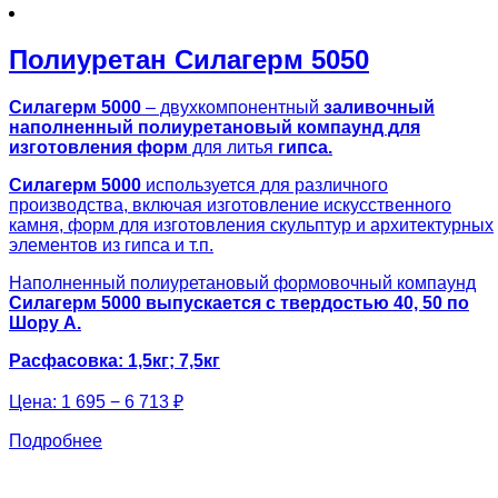
Полиуретан Силагерм 5050
Силагерм 5000
– двухкомпонентный
заливочный
наполненный полиуретановый компаунд для
изготовления форм
для литья
гипса.
Силагерм 5000
используется для различного
производства, включая изготовление искусственного
камня, форм для изготовления скульптур и архитектурных
элементов из гипса и т.п.
Наполненный полиуретановый формовочный компаунд
Силагерм 5000
выпускается с твердостью 40, 50 по
Шору А.
Расфасовка: 1,5кг; 7,5кг
Цена:
1 695 − 6 713 ₽
Подробнее