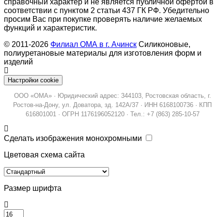
справочный характер и не является публичной офертой в
соответствии с пунктом 2 статьи 437 ГК РФ. Убедительно
просим Вас при покупке проверять наличие желаемых
функций и характеристик.
© 2011-2026
Филиал ОМА в г. Ачинск
Силиконовые,
полиуретановые материалы для изготовления форм и
изделий
Настройки cookie
ООО «ОМА» · Юридический адрес: 344103, Ростовская область, г.
Ростов-на-Дону, ул. Доватора, зд. 142А/37 · ИНН 6168100736 · КПП
616801001 · ОГРН 1176196052120 · Тел.: +7 (863) 285-10-57
Сделать изображения монохромными
Цветовая схема сайта
Размер шрифта