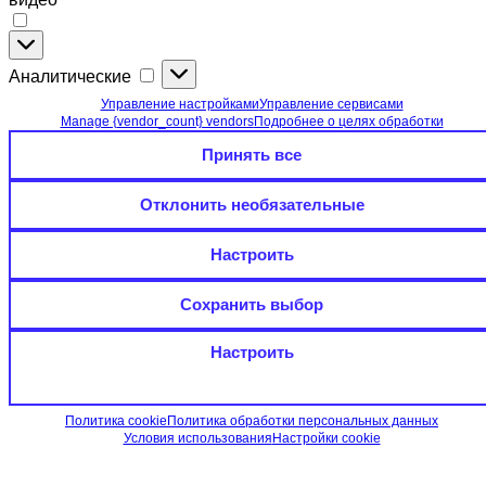
Функциональные
(необязательные):
Аналитические
Аналитические
онлайн-
чат,
Управление настройками
Управление сервисами
карты
Manage {vendor_count} vendors
Подробнее о целях обработки
и
Принять все
видео
Отклонить необязательные
Настроить
Сохранить выбор
Настроить
Политика cookie
Политика обработки персональных данных
Условия использования
Настройки cookie