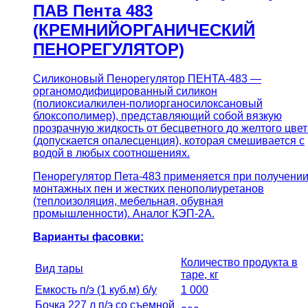
ПАВ Пента 483
(КРЕМНИЙОРГАНИЧЕСКИЙ
ПЕНОРЕГУЛЯТОР)
Силиконовый Пенорегулятор ПЕНТА-483 —
органомодифицированный силикон
(полиоксиалкилен-полиорганосилоксановый
блоксополимер), представляющий собой вязкую
прозрачную жидкость от бесцветного до желтого цвет
(допускается опалесценция), которая смешивается с
водой в любых соотношениях.
Пенорегулятор Пета-483 применяется при получени
монтажных пен и жестких пенополиуретанов
(теплоизоляция, мебельная, обувная
промышленности). Аналог КЭП-2А.
Варианты фасовки:
Количество продукта в
Вид тары
таре, кг
Емкость п/э (1 куб.м) б/у
1 000
Бочка 227 л п/э со съемной