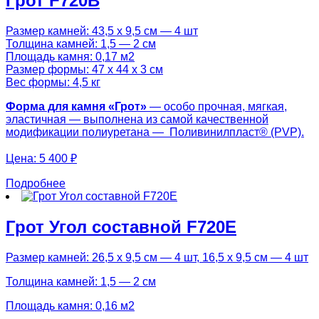
Грот F720B
Размер камней: 43,5 х 9,5 см — 4 шт
Толщина камней: 1,5 — 2 см
Площадь камня: 0,17 м2
Размер формы: 47 х 44 х 3 см
Вес формы: 4,5 кг
Форма для камня «
Грот
»
— особо прочная, мягкая,
эластичная — выполнена из самой качественной
модификации полиуретана — Поливинилпласт® (PVP).
Цена:
5 400 ₽
Подробнее
Грот Угол составной F720E
Размер камней: 26,5 х 9,5 см — 4 шт, 16,5 х 9,5 см — 4 шт
Толщина камней: 1,5 — 2 см
Площадь камня: 0,16 м2