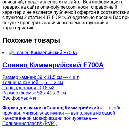
описаний, представленных на сайте. Вся информация о
товарах на сайте oma-polymer.com носит справочный
характер и не является публичной офертой в соответстви
с пунктом 2 статьи 437 ГК РФ. Убедительно просим Вас пр
покупке проверять наличие желаемых функций и
характеристик.
Похожие товары
Сланец Киммерийский F700A
Размер камней: 39 х 11,5 см — 4 шт
Толщина камней: 1,5 — 2 см
Площадь камня: 0,18 м2
Размер формы: 52 х 41 х 3 см
Вес формы: 4 кг
Форма для камня «
Сланец Киммерийский
»
— особо
прочная, мягкая, эластичная — выполнена из самой
качественной модификации полиуретана —
Поливинилпласт® (PVP).