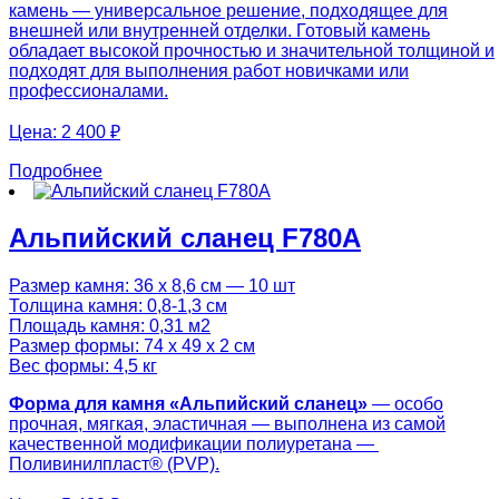
камень — универсальное решение, подходящее для
внешней или внутренней отделки. Готовый камень
обладает высокой прочностью и значительной толщиной и
подходят для выполнения работ новичками или
профессионалами.
Цена:
2 400 ₽
Подробнее
Альпийский сланец F780A
Размер камня: 36 х 8,6 см — 10 шт
Толщина камня: 0,8-1,3 см
Площадь камня: 0,31 м2
Размер формы: 74 х 49 х 2 см
Вес формы: 4,5 кг
Форма для камня «
Альпийский сланец
»
— особо
прочная, мягкая, эластичная — выполнена из самой
качественной модификации полиуретана —
Поливинилпласт® (PVP).