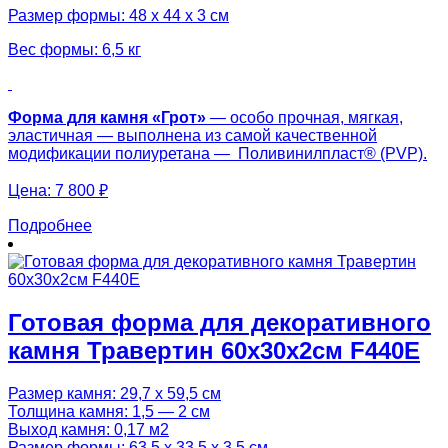
Размер формы: 48 х 44 х 3 см
Вес формы: 6,5 кг
Форма для камня «
Грот
»
— особо прочная, мягкая,
эластичная — выполнена из самой качественной
модификации полиуретана — Поливинилпласт® (PVP).
Цена:
7 800 ₽
Подробнее
Готовая форма для декоративного
камня Травертин 60х30х2см F440E
Размер камня: 29,7 х 59,5 см
Толщина камня: 1,5 — 2 см
Выход камня: 0,17 м2
Размер формы: 63,5 х 33,5 х 3,5 см