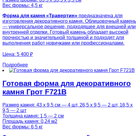
Вес формы: 4,5 кг
Форма для камня «Травертин»
предназначена для
изготовления декоративного камня. Облицовочный камен
— универсальное решение, подходящее для внешней или
внутренней отделки. Готовый камень обладает высокой
прочностью и значительной толщиной и подходят для
выполнения работ новичками или профессионалами.
Цена:
5 400 ₽
Подробнее
Готовая форма для декоративного
камня Грот F721B
Размер камня: 43 х 9,5 см — 4 шт, 26,5 х 9,5 — 2 шт, 16,5 х
9,5 — 2 шт
Толщина камня: 1,5 — 2 см
Площадь камня: 0,24 м2
Вес формы: 6,5 кг