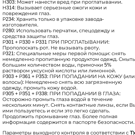
Н303: Может нанести вред при проглатывании.
Н314: Вызывает серьезные ожоги кожи и
повреждения глаз.
Р234: Хранить только в упаковке завода-
изготовителя.
Р280: Использовать перчатки, спецодежду и
средства защиты глаз.
Р301 + Р330 + Р331 ПРИ ПРОГЛАТЫВАНИИ:
Прополоскать рот. Не вызывать рвоту.
Р321: Специальные меры первой помощи: снять
немедленно пропитанную продуктом одежд. Смыть
большим количеством воды, примочки 5%
раствором уксусной кислоты или лимонной.
Р303 + Р361 + Р353: ПРИ ПОПАДАНИИ НА КОЖУ (или
волосы): Немедленно снять всю загрязненную
одежду, промыть кожу водой.
Р305 + Р351 + Р338: ПРИ ПОПАДАНИИ В ГЛАЗА:
Осторожно промыть глаза водой в течение
нескольких минут. Снять контактные линзы, если В
ими пользуетесь и если это легко сделать.
Продолжить промывание глаз. Более полная
информация содержится в паспорте безопасности.
Параметры выходного контроля в соответствии с
Т