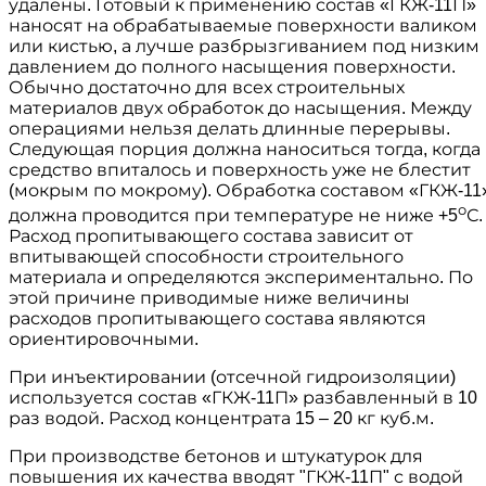
удалены. Готовый к применению состав «ГКЖ-11П»
наносят на обрабатываемые поверхности валиком
или кистью, а лучше разбрызгиванием под низким
давлением до полного насыщения поверхности.
Обычно достаточно для всех строительных
материалов двух обработок до насыщения. Между
операциями нельзя делать длинные перерывы.
Следующая порция должна наноситься тогда, когда
средство впиталось и поверхность уже не блестит
(мокрым по мокрому). Обработка составом «ГКЖ-11
о
должна проводится при температуре не ниже +5
С.
Расход пропитывающего состава зависит от
впитывающей способности строительного
материала и определяются экспериментально. По
этой причине приводимые ниже величины
расходов пропитывающего состава являются
ориентировочными.
При инъектировании (отсечной гидроизоляции)
используется состав «ГКЖ-11П» разбавленный в 10
раз водой. Расход концентрата 15 – 20 кг куб.м.
При производстве бетонов и штукатурок для
повышения их качества вводят "ГКЖ-11П" с водой