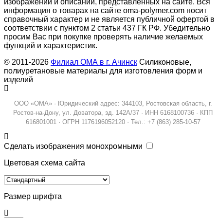
изображений и описаний, представленных на сайте. Вся
информация о товарах на сайте oma-polymer.com носит
справочный характер и не является публичной офертой в
соответствии с пунктом 2 статьи 437 ГК РФ. Убедительно
просим Вас при покупке проверять наличие желаемых
функций и характеристик.
© 2011-2026
Филиал ОМА в г. Ачинск
Силиконовые,
полиуретановые материалы для изготовления форм и
изделий
ООО «ОМА» · Юридический адрес: 344103, Ростовская область, г.
Ростов-на-Дону, ул. Доватора, зд. 142А/37 · ИНН 6168100736 · КПП
616801001 · ОГРН 1176196052120 · Тел.: +7 (863) 285-10-57
Сделать изображения монохромными
Цветовая схема сайта
Размер шрифта