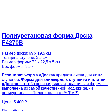
Полиуретановая форма Доска
F4270B
Размер доски: 69 х 19,5 см
Толщина ступени: 3,5 см
Размер формы: 72 х 22,5 х 5 см
Вес формы: 3,5 кг
Резиновая Форма «Доска»
предназначена для литья
ступеней.
Форма для клинкерных ступеней и плитки
«Доска»
— особо прочная, мягкая, эластичная форма —
выполнена из самой качественной модификации
полиуретана — Поливинилпласт® (PVP).
Цена:
5 400 ₽
Подробнее