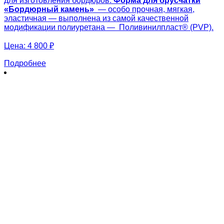
для изготовления бордюров.
Форма для брусчатки
«
Бордюрный камень
»
— особо прочная, мягкая,
эластичная — выполнена из самой качественной
модификации полиуретана — Поливинилпласт® (PVP).
Цена:
4 800 ₽
Подробнее