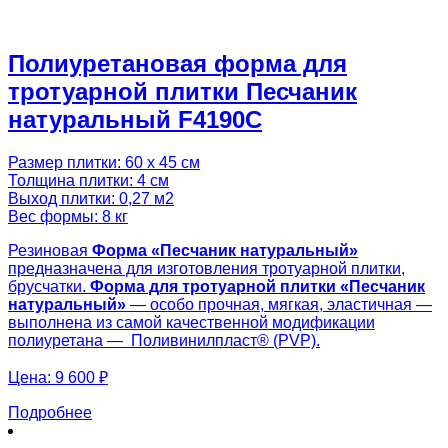
Полиуретановая форма для
тротуарной плитки Песчаник
натуральный F4190C
Размер плитки: 60 х 45 см
Толщина плитки: 4 см
Выход плитки: 0,27 м2
Вес формы: 8 кг
Резиновая
Форма «
Песчаник натуральный
»
предназначена для изготовления тротуарной плитки,
брусчатки.
Форма для тротуарной плитки «
Песчаник
натуральный
»
— особо прочная, мягкая, эластичная —
выполнена из самой качественной модификации
полиуретана — Поливинилпласт® (PVP).
Цена:
9 600 ₽
Подробнее