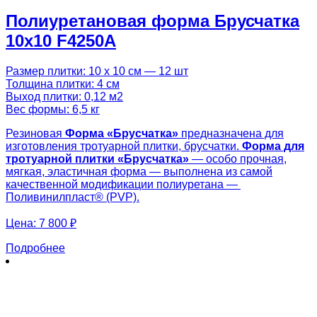
Полиуретановая форма Брусчатка
10х10 F4250A
Размер плитки: 10 х 10 см — 12 шт
Толщина плитки: 4 см
Выход плитки: 0,12 м2
Вес формы: 6,5 кг
Резиновая
Форма «
Брусчатка
»
предназначена для
изготовления тротуарной плитки, брусчатки.
Форма для
тротуарной плитки «
Брусчатка
»
— особо прочная,
мягкая, эластичная форма — выполнена из самой
качественной модификации полиуретана —
Поливинилпласт® (PVP).
Цена:
7 800 ₽
Подробнее